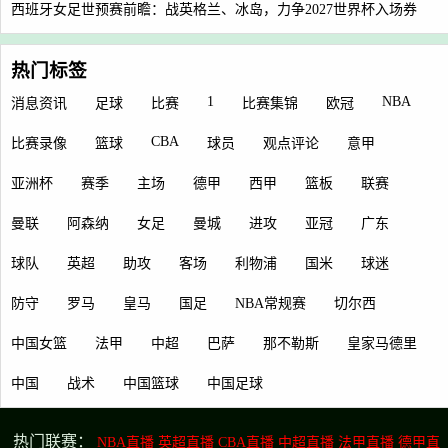
西班牙女足世预赛前瞻：战英格兰、冰岛，力争2027世界杯入场券
热门标签
1
NBA
消息资讯
足球
比赛
比赛集锦
欧冠
CBA
比赛录像
篮球
球员
观点评论
意甲
亚洲杯
赛季
主场
德甲
西甲
篮板
联赛
曼联
阿森纳
女足
曼城
进攻
亚冠
广东
球队
英超
助攻
客场
利物浦
国米
球迷
防守
罗马
皇马
国足
NBA常规赛
切尔西
中国女篮
法甲
中超
巴萨
那不勒斯
皇家马德里
中国
战术
中国篮球
中国足球
热门联赛：
NBA直播
英超直播
CBA直播
中超直播
法甲直播
德甲直