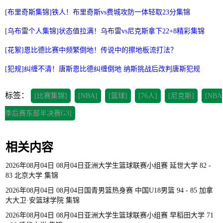
[布里奇斯集锦]铁人！布里奇斯vs费城攻防一体轻取23分集锦
[乌布雷个人集锦]状态值拉满！乌布雷vs尼克斯拿下22+8精彩集锦
[花絮]恩比德比赛中频繁倒地！传说中的擦地板流打法？
[犯规]纠缠不清！唐斯恩比德纠缠倒地 纳斯挑战后改判唐斯犯规
标签：
[比赛集锦]
[NBA]
[篮球]
[76人]
[尼克斯]
[NBA
季后赛东部半决赛G3]
相关内容
2026年08月04日 08月04日亚洲大学生篮球联赛小组赛 延世大学 82 -
83 北京大学 集锦
2026年08月04日 08月04日国青男篮热身赛 中国U18男篮 94 - 85 加拿
大大卫·安篮球学院 集锦
2026年08月04日 08月04日亚洲大学生篮球联赛小组赛 早稻田大学 71