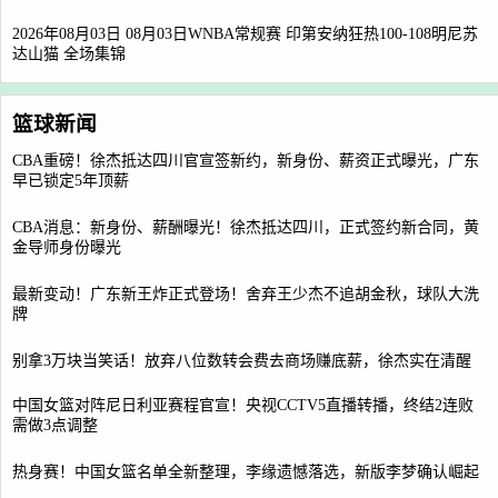
2026年08月03日 08月03日WNBA常规赛 印第安纳狂热100-108明尼苏
达山猫 全场集锦
篮球新闻
CBA重磅！徐杰抵达四川官宣签新约，新身份、薪资正式曝光，广东
早已锁定5年顶薪
CBA消息：新身份、薪酬曝光！徐杰抵达四川，正式签约新合同，黄
金导师身份曝光
最新变动！广东新王炸正式登场！舍弃王少杰不追胡金秋，球队大洗
牌
别拿3万块当笑话！放弃八位数转会费去商场赚底薪，徐杰实在清醒
中国女篮对阵尼日利亚赛程官宣！央视CCTV5直播转播，终结2连败
需做3点调整
热身赛！中国女篮名单全新整理，李缘遗憾落选，新版李梦确认崛起