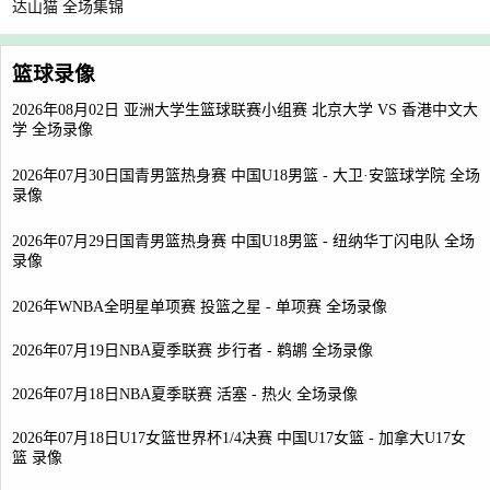
达山猫 全场集锦
篮球录像
2026年08月02日 亚洲大学生篮球联赛小组赛 北京大学 VS 香港中文大
学 全场录像
2026年07月30日国青男篮热身赛 中国U18男篮 - 大卫·安篮球学院 全场
录像
2026年07月29日国青男篮热身赛 中国U18男篮 - 纽纳华丁闪电队 全场
录像
2026年WNBA全明星单项赛 投篮之星 - 单项赛 全场录像
2026年07月19日NBA夏季联赛 步行者 - 鹈鹕 全场录像
2026年07月18日NBA夏季联赛 活塞 - 热火 全场录像
2026年07月18日U17女篮世界杯1/4决赛 中国U17女篮 - 加拿大U17女
篮 录像