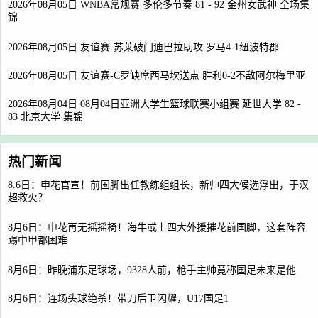
2026年08月05日 WNBA常规赛 多伦多节奏 81 - 92 金州女武神 全场集
锦
2026年08月05日 友谊赛-苏莱破门迪巴拉助攻 罗马4-1纽波特郡
2026年08月05日 友谊赛-C罗缺席西马坎送点 胜利0-2不敌阿尔梅里亚
2026年08月04日 08月04日亚洲大学生篮球联赛小组赛 延世大学 82 -
83 北京大学 集锦
热门新闻
8.6日：申花官宣！前国脚出任教练组组长，新帅四大候选浮出，于汉
超救火？
8月6日：申花再无摇摇椅！海牛或上四大外援摧花前国脚，这套阵容
踢中甲都困难
8月6日：昨晚浦东足球场，9328人前，枪手主帅竟称国足未来是他
8月6日：连场头球绝杀！带刀后卫闪耀，U17国足1