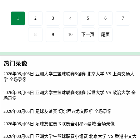
1
2
3
4
5
6
7
8
9
10
下一页
尾页
热门录像
2026年08月06日 亚洲大学生篮球联赛8强赛 北京大学 VS 上海交通大
学 全场录像
2026年08月06日 亚洲大学生篮球联赛8强赛 延世大学 VS 政治大学 全
场录像
2026年08月05日 足球友谊赛 切尔西vs尤文图斯 全场录像
2026年08月05日 足球友谊赛 K联赛全明星vs曼城 全场录像
2026年08月02日 亚洲大学生篮球联赛小组赛 北京大学 VS 香港中文大