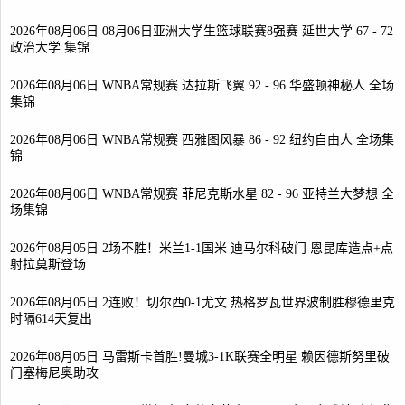
2026年08月06日 08月06日亚洲大学生篮球联赛8强赛 延世大学 67 - 72
政治大学 集锦
2026年08月06日 WNBA常规赛 达拉斯飞翼 92 - 96 华盛顿神秘人 全场
集锦
2026年08月06日 WNBA常规赛 西雅图风暴 86 - 92 纽约自由人 全场集
锦
2026年08月06日 WNBA常规赛 菲尼克斯水星 82 - 96 亚特兰大梦想 全
场集锦
2026年08月05日 2场不胜！米兰1-1国米 迪马尔科破门 恩昆库造点+点
射拉莫斯登场
2026年08月05日 2连败！切尔西0-1尤文 热格罗瓦世界波制胜穆德里克
时隔614天复出
2026年08月05日 马雷斯卡首胜!曼城3-1K联赛全明星 赖因德斯努里破
门塞梅尼奥助攻