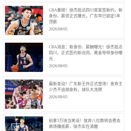
CBA重磅！徐杰抵达四川官宣签新约，新
身份、薪资正式曝光，广东早已锁定5年
顶薪
2026/08/05
CBA消息：新身份、薪酬曝光！徐杰抵达
四川，正式签约新合同，黄金导师身份曝
光
2026/08/05
最新变动！广东新王炸正式登场！舍弃王
少杰不追胡金秋，球队大洗牌
2026/08/05
别拿3万块当笑话！放弃八位数转会费去
商场赚底薪，徐杰实在清醒