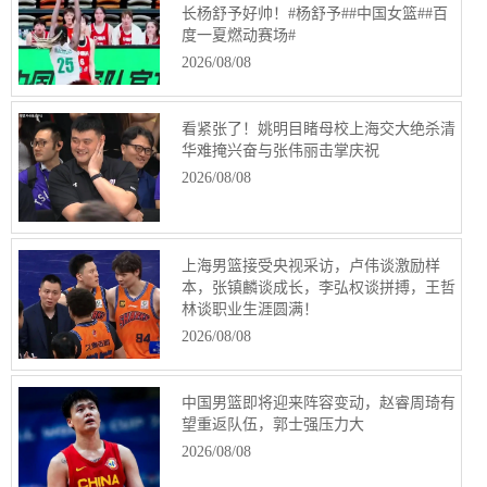
长杨舒予好帅！#杨舒予##中国女篮##百
度一夏燃动赛场#
2026/08/08
看紧张了！姚明目睹母校上海交大绝杀清
华难掩兴奋与张伟丽击掌庆祝
2026/08/08
上海男篮接受央视采访，卢伟谈激励样
本，张镇麟谈成长，李弘权谈拼搏，王哲
林谈职业生涯圆满！
2026/08/08
中国男篮即将迎来阵容变动，赵睿周琦有
望重返队伍，郭士强压力大
2026/08/08