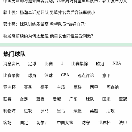
中国男篮即将迎来阵容变动，赵睿周琦有望重返队伍，郭士强压力大
郭士强：杨瀚森近期归队 男篮排名靠后容错率很小
郭士强：球队训练质量高 希望队员“做好自己”
狄龙降薪续约为何太超值 他拿长合同谁最受刺激？
热门球队
1
NBA
消息资讯
足球
比赛
比赛集锦
欧冠
CBA
比赛录像
球员
篮球
观点评论
意甲
亚洲杯
赛季
德甲
主场
曼联
西甲
阿森纳
联赛
女足
篮板
曼城
广东
球队
国米
亚冠
利物浦
进攻
罗马
皇马
球迷
英超
助攻
客场
国足
切尔西
中国女篮
防守
世界杯
法甲