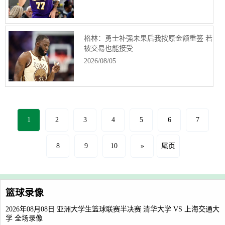
格林：勇士补强未果后我按原金额重签 若
被交易也能接受
2026/08/05
1
2
3
4
5
6
7
8
9
10
»
尾页
篮球录像
2026年08月08日 亚洲大学生篮球联赛半决赛 清华大学 VS 上海交通大
学 全场录像