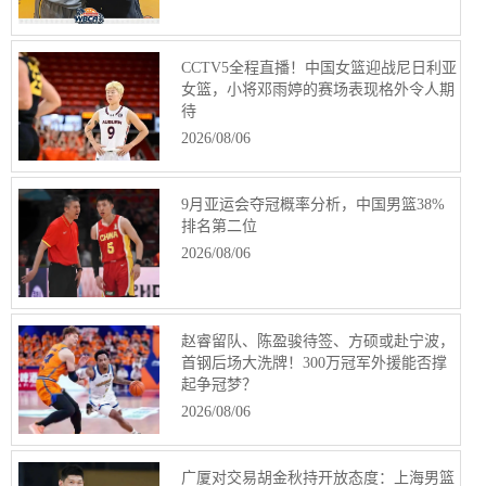
CCTV5全程直播！中国女篮迎战尼日利亚
女篮，小将邓雨婷的赛场表现格外令人期
待
2026/08/06
9月亚运会夺冠概率分析，中国男篮38%
排名第二位
2026/08/06
赵睿留队、陈盈骏待签、方硕或赴宁波，
首钢后场大洗牌！300万冠军外援能否撑
起争冠梦？
2026/08/06
广厦对交易胡金秋持开放态度：上海男篮