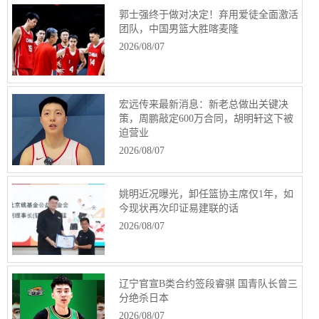
郭士强终于做对决定！弃用爱徒全面激活
团队，中国男篮大胜喀麦隆
2026/08/07
宏远传来最新消息：新老总做出关键决
策，周鹏敲定600万合同，胡明轩这下被
迫营业
2026/08/07
姚明近况曝光，卸任篮协主席仅1年，如
今现状再次印证易建联的话
2026/08/07
辽宁官宣B类合约签段睿骐 国青队长曾三
分绝杀日本
2026/08/07