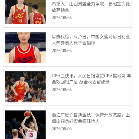
希望大；山西男篮全力争取，葛昭宝为此
放弃顶薪
2026/08/06
以赛代练，8月7日，中国女篮对尼日利亚
人热身赛大概率会输球
2026/08/06
CBA三快讯，人民日报盛赞CBA擦地哥 李
金效回归广厦 胡金秋去留成谜
2026/08/06
浙江广厦兜售胡金秋！保持开放态度，上
海山西备好资金疯狂抢人
2026/08/06