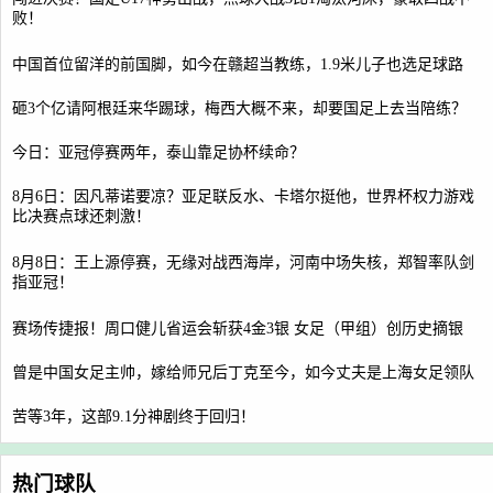
败！
中国首位留洋的前国脚，如今在赣超当教练，1.9米儿子也选足球路
砸3个亿请阿根廷来华踢球，梅西大概不来，却要国足上去当陪练？
今日：亚冠停赛两年，泰山靠足协杯续命？
8月6日：因凡蒂诺要凉？亚足联反水、卡塔尔挺他，世界杯权力游戏
比决赛点球还刺激！
8月8日：王上源停赛，无缘对战西海岸，河南中场失核，郑智率队剑
指亚冠！
赛场传捷报！周口健儿省运会斩获4金3银 女足（甲组）创历史摘银
曾是中国女足主帅，嫁给师兄后丁克至今，如今丈夫是上海女足领队
苦等3年，这部9.1分神剧终于回归！
热门球队