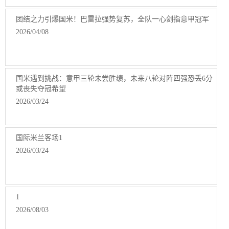
团结之力引爆国米！巴雷拉强势复苏，全队一心剑指意甲冠军
2026/04/08
国米遇到挑战：意甲三轮未尝胜绩，未来八轮对阵四强恐丢6分
或丧失夺冠希望
2026/03/24
国际米兰客场1
2026/03/24
1
2026/08/03