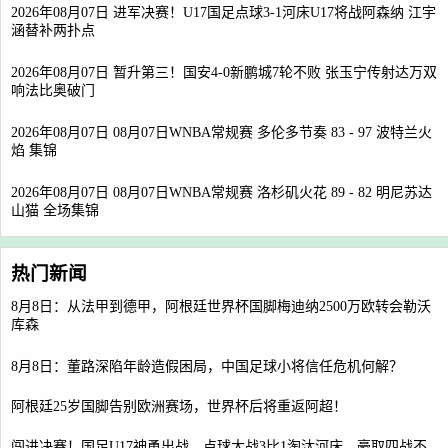
2026年08月07日 进军决赛！U17国足点球3-1河床U17将战阿森纳 江宇
涵替补两扑点
2026年08月07日 暂升第三！国安4-0新鹏城7轮不败 张玉宁传射达万双
响法比奥破门
2026年08月07日 08月07日WNBA常规赛 多伦多节奏 83 - 97 波特兰火
焰 集锦
2026年08月07日 08月07日WNBA常规赛 洛杉矶火花 89 - 82 明尼苏达
山猫 全场集锦
热门新闻
8月8日：从法甲到德甲，阿根廷世界杯国脚梅迪纳2500万欧转会勒沃
库森
8月8日：董路深陷年龄造假困局，中国足球小将信任危机何解？
阿根廷25岁国脚告别欧洲赛场，世界杯后将重返阿超！
闯进决赛！国足U17神勇出战，点球大战3比1淘汰河床，豪取四战不