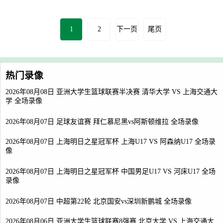
1
2
下一页
尾页
热门录像
2026年08月08日 亚洲大学生篮球联赛半决赛 清华大学 VS 上海交通大
学 全场录像
2026年08月07日 足球友谊赛 拜仁慕尼黑vs阿斯顿维拉 全场录像
2026年08月07日 上海明日之星冠军杯 上海U17 VS 阿森纳U17 全场录
像
2026年08月07日 上海明日之星冠军杯 中国男足U17 VS 河床U17 全场
录像
2026年08月07日 中超第22轮 北京国安vs深圳新鹏城 全场录像
2026年08月06日 亚洲大学生篮球联赛8强赛 北京大学 VS 上海交通大